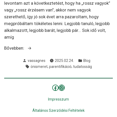
levontam azt a következtetést, hogy ha „rossz vagyok”
vagy „rossz érzésem van”, akkor nem vagyok
szerethető, így jó sok évet arra pazaroltam, hogy
megpróbáltam tökéletes lenni. Legjobb tanuló, legjobb
alkalmazott, legjobb barát, legjobb pár… Sok idő volt,
amíg
„Egy
Bővebben:
Lélekhang
Szerző
Kategória:
vassagnes
2025.02.24.
Blog
tanácsadó
Címkék:
,
,
önismeret
parentifikáció
tudatosság
naplója
1.”
Facebook
Instagram
Impresszum
Általános Szerződési Feltételek