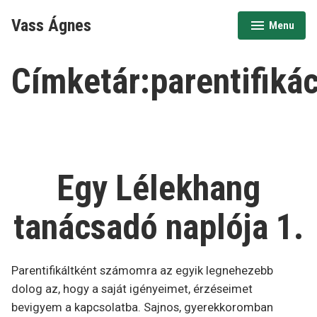
Ugrás
Vass Ágnes
Menu
a
expanded
collapsed
tartalomhoz
Címketár:
parentifiká
Egy Lélekhang
tanácsadó naplója 1.
Parentifikáltként számomra az egyik legnehezebb
dolog az, hogy a saját igényeimet, érzéseimet
bevigyem a kapcsolatba. Sajnos, gyerekkoromban