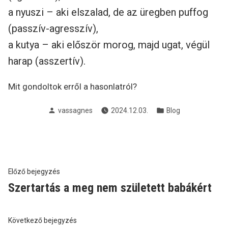
a nyuszi – aki elszalad, de az üregben puffog
(passzív-agresszív),
a kutya – aki először morog, majd ugat, végül
harap (asszertív).
Mit gondoltok erről a hasonlatról?
Szerző
Kategória:
vassagnes
2024.12.03.
Blog
Bejegyzés
Előző
Előző bejegyzés
bejegyzés:
Szertartás a meg nem született babákért
navigáció
Következő
Következő bejegyzés