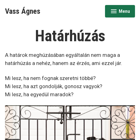
Ugrás
Vass Ágnes
Menu
a
expanded
collapsed
tartalomhoz
Határhúzás
A határok meghúzásában egyáltalán nem maga a
határhúzás a nehéz, hanem az érzés, ami ezzel jár.
Mi lesz, ha nem fognak szeretni többé?
Mi lesz, ha azt gondolják, gonosz vagyok?
Mi lesz, ha egyedül maradok?