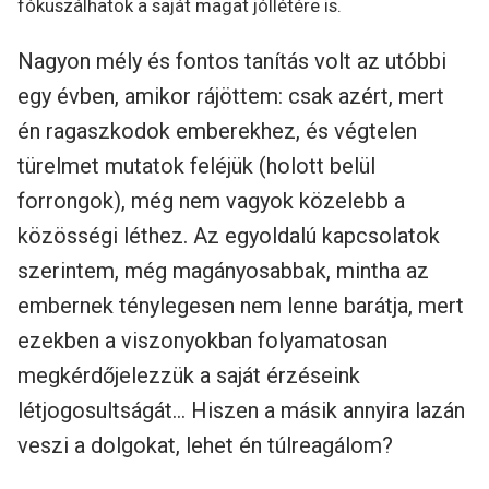
fókuszálhatok a saját magat jóllétére is.
Nagyon mély és fontos tanítás volt az utóbbi
egy évben, amikor rájöttem: csak azért, mert
én ragaszkodok emberekhez, és végtelen
türelmet mutatok feléjük (holott belül
forrongok), még nem vagyok közelebb a
közösségi léthez. Az egyoldalú kapcsolatok
szerintem, még magányosabbak, mintha az
embernek ténylegesen nem lenne barátja, mert
ezekben a viszonyokban folyamatosan
megkérdőjelezzük a saját érzéseink
létjogosultságát… Hiszen a másik annyira lazán
veszi a dolgokat, lehet én túlreagálom?